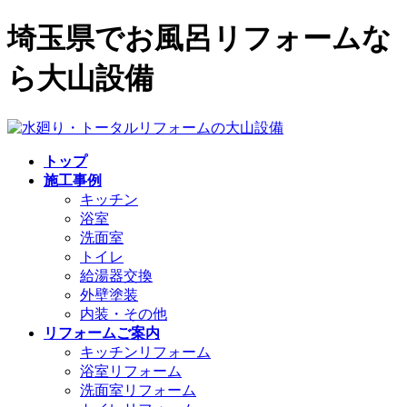
コ
ナ
埼玉県でお風呂リフォームな
ン
ビ
テ
ゲ
ら大山設備
ン
ー
ツ
シ
へ
ョ
ス
ン
キ
に
トップ
ッ
移
施工事例
プ
動
キッチン
浴室
洗面室
トイレ
給湯器交換
外壁塗装
内装・その他
リフォームご案内
キッチンリフォーム
浴室リフォーム
洗面室リフォーム