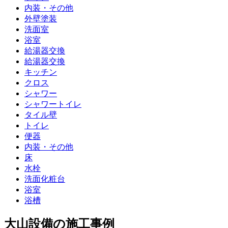
内装・その他
外壁塗装
洗面室
浴室
給湯器交換
給湯器交換
キッチン
クロス
シャワー
シャワートイレ
タイル壁
トイレ
便器
内装・その他
床
水栓
洗面化粧台
浴室
浴槽
大山設備の施工事例