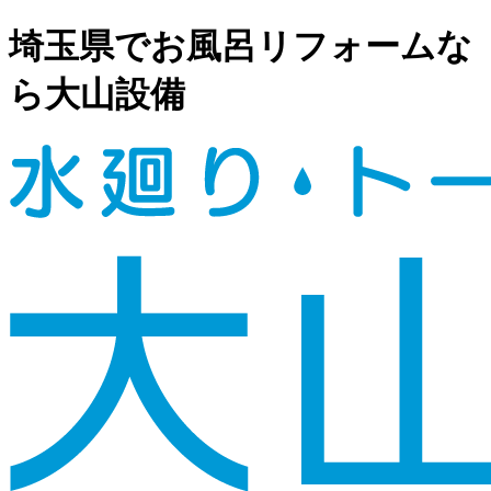
コ
ナ
埼玉県でお風呂リフォームな
ン
ビ
テ
ゲ
ら大山設備
ン
ー
ツ
シ
へ
ョ
ス
ン
キ
に
ッ
移
プ
動